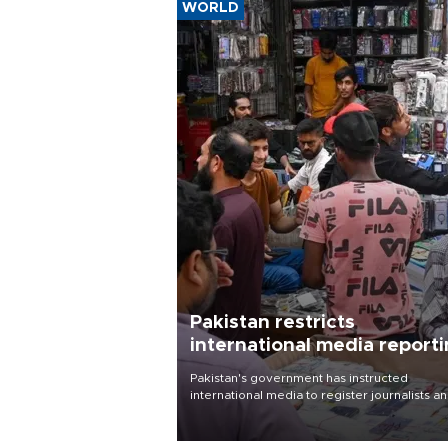
WORLD
Pakistan restricts
international media report
outside main cities
Pakistan's government has instructed
international media to register journalists a
seek permission for any reporting outside t
country's three main cities, sparking concer
from rights and media groups over a threat 