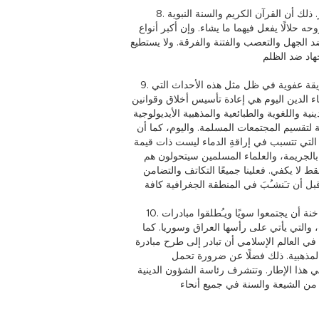
8. لا يمكن الموافقة على أن يعلن أحد الأطراف الجهادَ على طرف آخر. ذلك أن القرآن الكريم والسنة النبوية
حه حلالًا يفعل فيهما ما يشاء. وإن أكبر أنواع
ضد الجهل والتعصب والفتنة والفرقة. ولا يستطيع
9. من المـُقـْلقِ للغاية أن تصدر فتاوى من علماء ومؤسسات دينية بطريقة عفوية في ظل مثل هذه الأحداث التي
اء الدين اليوم هي إعادة تأسيس أخلاق وقوانين
نية واللغوية والطبائعية والمذهبية الأيديولوجية
ة لتقسيم المجتمعات المسلمة. واليوم، كما أن
 التي تتسبب في إراقةِ الدماء ليست ذات قيمة
 بالجريمة، والعلماء المسلمين سيتحولون هم
ط لا يكفي. فعلينا جميعًا التكاتف والتضامن
10. ينبغي لممثلي المؤسسات والهيئات الدينية في مناطق النزاعات الساخنة أن يجتمعوا سويًا ويـُطلقوا مبادرات
، والتي يأتي على رأسها العراق وسوريا. كما
ي العالم الإسلامي أن تبادر إلى طرح مبادرة
لمذهبية. ذلك فضلًا عن ضرورة تحمل
ي هذا الإطار. وتتشرف رئاسة الشؤون الدينية
 من الشيعة والسنة في جميع أنحاء