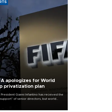
RTS
FA apologizes for World
p privatization plan
 President Gianni Infantino has received the
l support” of senior directors, but world
ball’s governing body has apologized for
controversy surrounding a now-shelved
 to open the World Cup to private