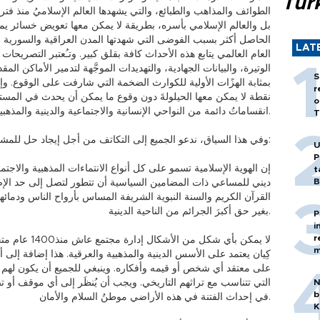
Tür
الطوائف والمذاهب والطبائع، والتي يشهدها العالم الإسلاميُ منذ فترة
بل والعالم الإسلامي بأسره، بطريقة لا يمكن معها تعويض خسائر يمكن أ
الحاصل أكثر بسبب الفوضى التي شهدتها المدن العراقية والسورية م
LAT
العام العالمي يتابع هذه الأحداث كافة بقلق كبير. وتـُعتبر التصريحات
الوتيرة، والبيانات الجهادية، والتهديدات الموجَّهة لتدمير الأماكن 
S
بمثابة الهزًات الأولية للكوارث الضخمة التي شارفت على الوقوع. و
r
نقطة لا يمكن معها الحيلولةَ دون وقوع ما يمكن أن يحدث في المستق
o
انقساماتُ دائمة من النواحي الإنسانية والاجتماعية والدينية والمذهبية على حد سواء.
T
وفي هذا السياق، ندعو الجميع إلى التكاتف من أجل إيجاد حل للمشكلة، والتصرف في إطار النقاط التالية:
U
P
t
B
ديني للمساعي ذات المضامين السياسية أن تتطور لتصل إلى حد الإضرا
القرآن الكريم والسنة النبوية الشريفة المساس بأرواح الناس ودمائهم 
بغير حق أكبرَ الجرائم من الناحية الدينية.
P
i
r
m
كِيان يعتمد على الأسس الدينية والمذهبية والعرقية. هذا إضافة إل
على معتقد أي شخص أو قيمه وأفكاره. وينبغي للجميع أن يكون لهم
N
التي تتناسب مع تراثهم التاريخي. ويجب أن يُنظَر إلى أي موقف أ
b
في إحداث الفتنة في هذه الأراضي موطنُ السلام والأمان.
K