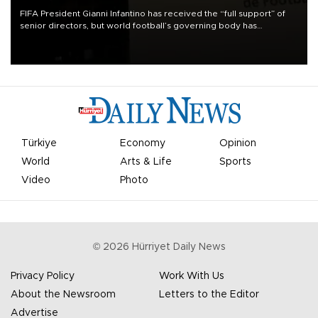
FIFA President Gianni Infantino has received the “full support” of
senior directors, but world football’s governing body has
apologized for the controversy surrounding a now-shelved plan to
open the World Cup to private investment.
Türkiye
Economy
Opinion
World
Arts & Life
Sports
Video
Photo
©
2026
Hürriyet Daily News
Privacy Policy
Work With Us
About the Newsroom
Letters to the Editor
Advertise