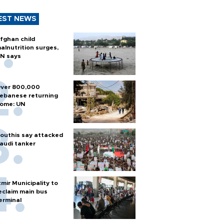
EST NEWS
fghan child
alnutrition surges,
N says
ver 800,000
ebanese returning
ome: UN
outhis say attacked
audi tanker
zmir Municipality to
eclaim main bus
erminal