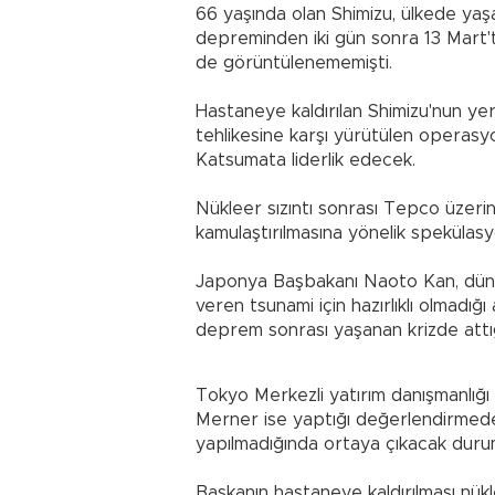
66 yaşında olan Shimizu, ülkede yaşa
depreminden iki gün sonra 13 Mart't
de görüntülenememişti.
Hastaneye kaldırılan Shimizu'nun yer
tehlikesine karşı yürütülen operasy
Katsumata liderlik edecek.
Nükleer sızıntı sonrası Tepco üzerin
kamulaştırılmasına yönelik spekülasy
Japonya Başbakanı Naoto Kan, dün ş
veren tsunami için hazırlıklı olmadığı
deprem sonrası yaşanan krizde attığı 
Tokyo Merkezli yatırım danışmanlığı 
Merner ise yaptığı değerlendirmede, 
yapılmadığında ortaya çıkacak durum
Başkanın hastaneye kaldırılması nükl