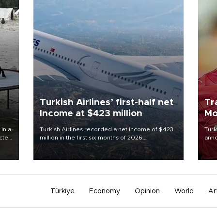
Turkish Airlines’ first-half net
Tr
Income at $423 million
Mo
 in a
Turkish Airlines recorded a net income of $423
Turk
ected
million in the first six months of 2026,
anno
 food
representing a 34.6 percent year-on-year
nego
rld
decline, according to the carrier’s financial
Moh
results released on Aug. 5.
Türkiye
Economy
Opinion
World
Ar