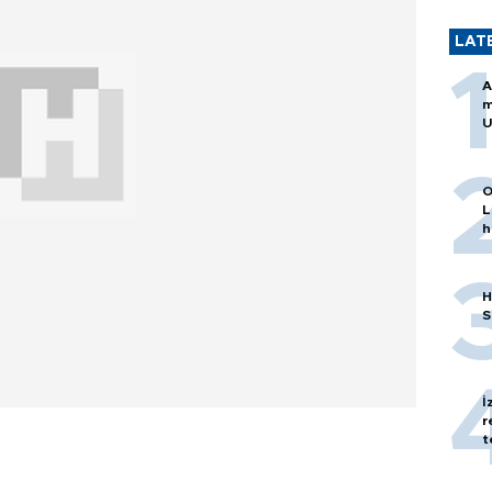
LAT
A
m
U
O
L
h
H
S
İ
r
t