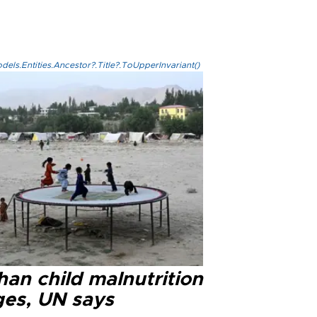
els.Entities.Ancestor?.Title?.ToUpperInvariant()
han child malnutrition
ges, UN says