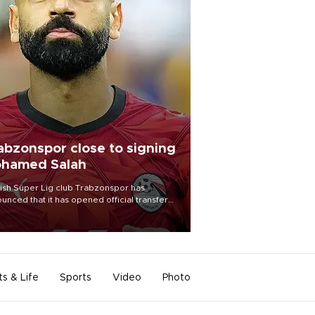
abzonspor close to signing
hamed Salah
ish Süper Lig club Trabzonspor has
unced that it has opened official transfer
tiations to sign free-agent forward
amed Salah.
ts & Life
Sports
Video
Photo