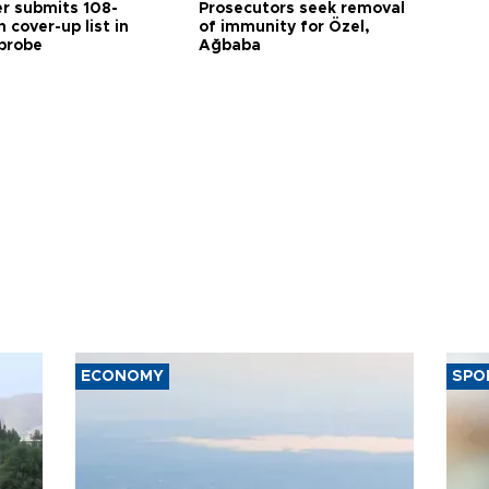
r submits 108-
Prosecutors seek removal
 cover-up list in
of immunity for Özel,
probe
Ağbaba
ECONOMY
SPO