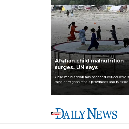
Afghan child malnutrition
surges, UN says
Child malnutrition has reached critical levels
third of Afghanistan’s provinces and is exp
to worsen as funding shortfalls force cuts in
distributions and other support, the U.N. Wo
Food Program said on Aug. 4.