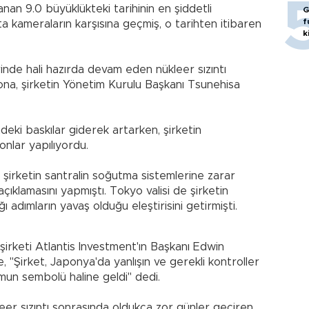
nan 9.0 büyüklükteki tarihinin en şiddetli
G
f
a kameraların karşısına geçmiş, o tarihten itibaren
k
inde hali hazırda devam eden nükleer sızıntı
ona, şirketin Yönetim Kurulu Başkanı Tsunehisa
deki baskılar giderek artarken, şirketin
onlar yapılıyordu.
irketin santralin soğutma sistemlerine zarar
 açıklamasını yapmıştı. Tokyo valisi de şirketin
adımların yavaş olduğu eleştirisini getirmişti.
şirketi Atlantis Investment'ın Başkanı Edwin
"Şirket, Japonya'da yanlışın ve gerekli kontroller
un sembolü haline geldi" dedi.
eer sızıntı sonrasında oldukça zor günler geçiren