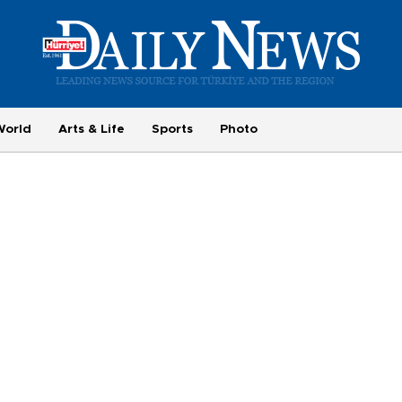
World
Arts & Life
Sports
Photo