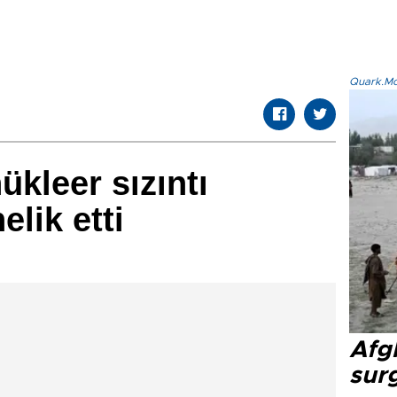
Quark.Mod
ükleer sızıntı
lik etti
Afg
sur