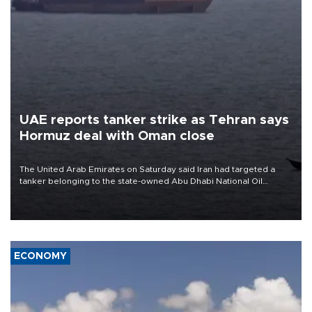
UAE reports tanker strike as Tehran says
Hormuz deal with Oman close
The United Arab Emirates on Saturday said Iran had targeted a
tanker belonging to the state-owned Abu Dhabi National Oil
Company (ADNOC) while it was transiting the Strait of Hormuz.
ECONOMY