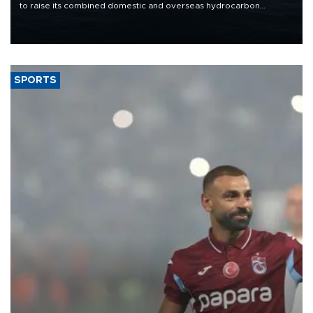
to raise its combined domestic and overseas hydrocarbon
production from around 330,000 barrels of oil equivalent a day to
nearly 600,000 by 2028, with a longer-term target of 1 million,
Energy and Natural Resources Minister Alparslan Bayraktar has
said.
SPORTS