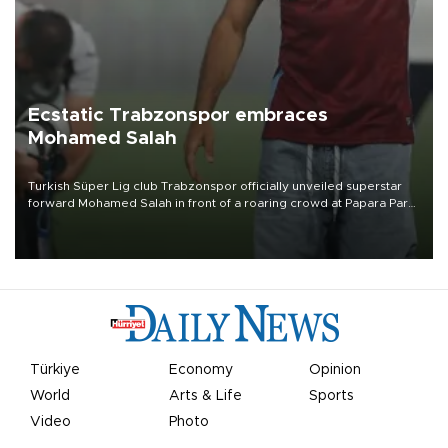
Ecstatic Trabzonspor embraces
Mohamed Salah
Turkish Süper Lig club Trabzonspor officially unveiled superstar
forward Mohamed Salah in front of a roaring crowd at Papara Park
on Aug. 6 night, celebrating what club officials called one of the
most historic transfer accomplishments in Turkish sports history.
Türkiye
Economy
Opinion
World
Arts & Life
Sports
Video
Photo