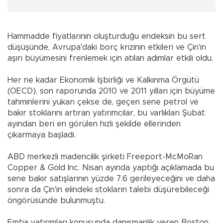
Hammadde fiyatlarının oluşturduğu endeksin bu sert
düşüşünde, Avrupa'daki borç krizinin etkileri ve Çin'in
aşırı büyümesini frenlemek için atılan adımlar etkili oldu.
Her ne kadar Ekonomik İşbirliği ve Kalkınma Örgütü
(OECD), son raporunda 2010 ve 2011 yılları için büyüme
tahminlerini yukarı çekse de, geçen sene petrol ve
bakır stoklarını artıran yatırımcılar, bu varlıkları Şubat
ayından beri en görülen hızlı şekilde ellerinden
çıkarmaya başladı.
ABD merkezli madencilik şirketi Freeport-McMoRan
Copper & Gold Inc. Nisan ayında yaptığı açıklamada bu
sene bakır satışlarının yüzde 7.6 gerileyeceğini ve daha
sonra da Çin'in elindeki stokların talebi düşürebileceği
öngörüsünde bulunmuştu.
Emtia yatırımları konusunda danışmanlık veren Boston