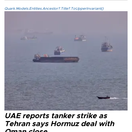
Quark.Models.Entities.Ancestor?.Title?.ToUpperInvariant()
UAE reports tanker strike as
Tehran says Hormuz deal with
Oman close